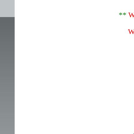
**
W
W